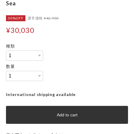
Sea
30%OFF
通常価格
¥42,900
¥30,030
種類
数量
International shipping available
Add to cart