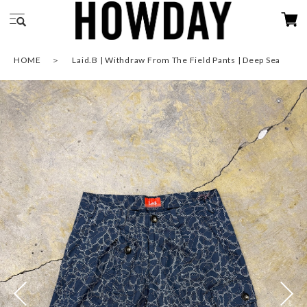
HOME
Laid.B | Withdraw From The Field Pants | Deep Sea