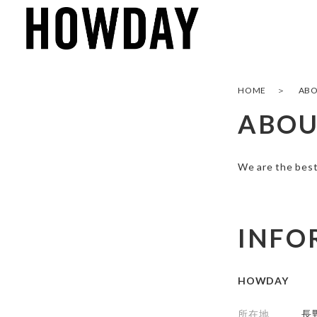
HOME
AB
ABO
We are the best
INFO
HOWDAY
所在地
長