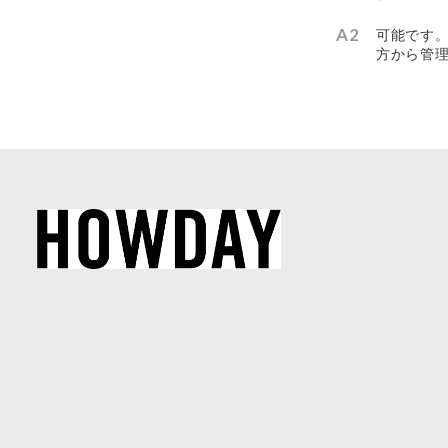
可能です
方から管