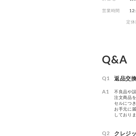
営業時間
12
定休
Q&A
返品交
不良品や
注文商品
セルにつ
お手元に
しており
クレジ