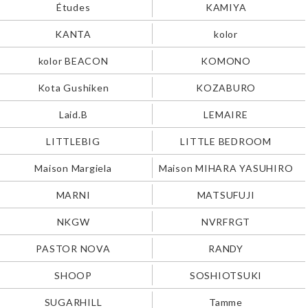
Études
KAMIYA
KANTA
kolor
kolor BEACON
KOMONO
Kota Gushiken
KOZABURO
Laid.B
LEMAIRE
LITTLEBIG
LITTLE BEDROOM
Maison Margiela
Maison MIHARA YASUHIRO
MARNI
MATSUFUJI
NKGW
NVRFRGT
PASTOR NOVA
RANDY
SHOOP
SOSHIOTSUKI
SUGARHILL
Tamme