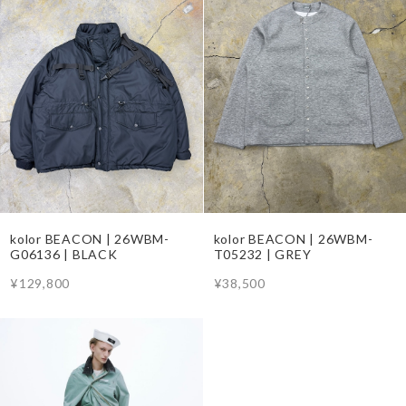
kolor BEACON | 26WBM-
kolor BEACON | 26WBM-
G06136 | BLACK
T05232 | GREY
¥129,800
¥38,500