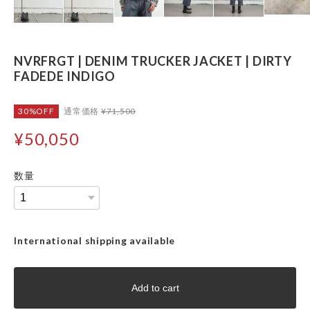
NVRFRGT | DENIM TRUCKER JACKET | DIRTY
FADEDE INDIGO
30%OFF
通常価格
¥71,500
¥50,050
数量
International shipping available
Add to cart