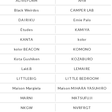
ALIVEFORM
Arte
Black Weirdos
CAMPER LAB
DAIRIKU
Ernie Palo
Études
KAMIYA
KANTA
kolor
kolor BEACON
KOMONO
Kota Gushiken
KOZABURO
Laid.B
LEMAIRE
LITTLEBIG
LITTLE BEDROOM
Maison Margiela
Maison MIHARA YASUHIRO
MARNI
MATSUFUJI
NKGW
NVRFRGT